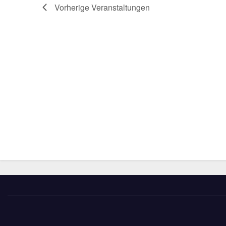
a
Vorherige
Veranstaltungen
h
n
t
s
t
e
a
n
l
t
,
u
N
n
g
a
e
v
n
i
S
c
g
h
a
l