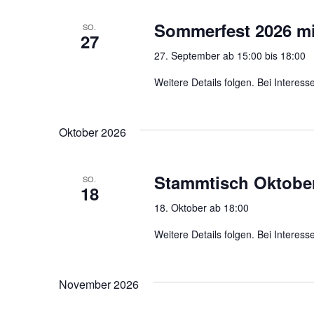
s
h
u
l
t
Sommerfest 2026 m
SO.
m
27
ü
w
a
27. September ab 15:00
bis
18:00
s
ä
l
s
Weitere Details folgen. Bei Interes
h
e
l
t
l
e
Oktober 2026
u
w
n
o
n
.
Stammtisch Oktobe
r
SO.
18
g
t
18. Oktober ab 18:00
e
e
Weitere Details folgen. Bei Interes
i
n
n
S
g
November 2026
e
u