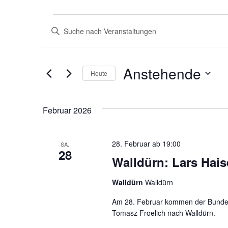
Veranstaltungen
V
B
e
i
t
r
Anstehende
t
Heute
a
e
D
S
n
a
Februar 2026
c
t
s
h
u
l
t
28. Februar ab 19:00
SA.
m
28
ü
Walldürn: Lars Hai
w
a
s
ä
Walldürn
Walldürn
l
s
h
e
Am 28. Februar kommen der Bunde
l
t
l
Tomasz Froelich nach Walldürn.
e
w