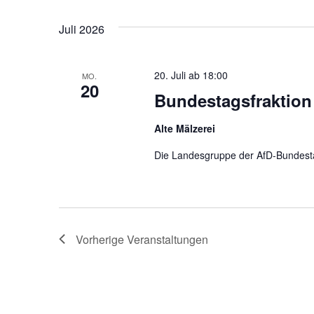
u
n
o
n
.
Juli 2026
r
g
t
20. Juli ab 18:00
e
MO.
e
20
Bundestagsfraktion
i
n
n
Alte Mälzerei
S
g
e
Die Landesgruppe der AfD-Bundesta
u
b
c
e
n
h
.
Vorherige
Veranstaltungen
e
S
u
u
c
n
h