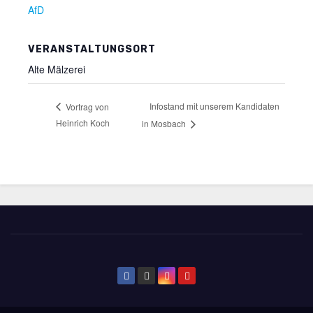
AfD
VERANSTALTUNGSORT
Alte Mälzerei
Infostand mit unserem Kandidaten
Vortrag von
Heinrich Koch
in Mosbach