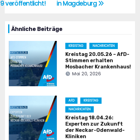
9 veröffentlicht!
in Magdeburg
Ähnliche Beiträge
KREISTAG
NACHRICHTEN
Kreistag 20.05.26 – AfD-
Stimmen erhalten
Mosbacher Krankenhaus!
Mai 20, 2026
AFD
KREISTAG
NACHRICHTEN
Kreistag 18.04.26:
Experten zur Zukunft
der Neckar-Odenwald-
Kliniken