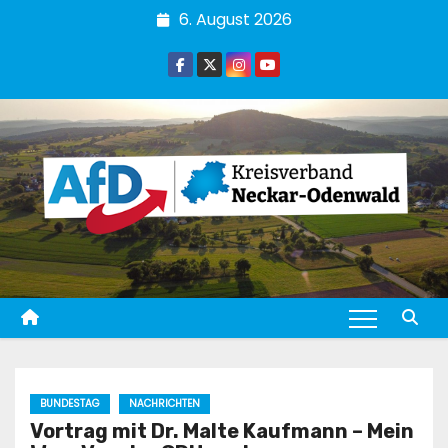
Zum
6. August 2026
Inhalt
springen
BUNDESTAG
NACHRICHTEN
Vortrag mit Dr. Malte Kaufmann – Mein