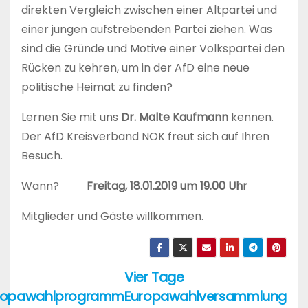
direkten Vergleich zwischen einer Altpartei und
einer jungen aufstrebenden Partei ziehen. Was
sind die Gründe und Motive einer Volkspartei den
Rücken zu kehren, um in der AfD eine neue
politische Heimat zu finden?
Lernen Sie mit uns
Dr. Malte Kaufmann
kennen.
Der AfD Kreisverband NOK freut sich auf Ihren
Besuch.
Wann?
Freitag, 18.01.2019 um 19.00 Uhr
Mitglieder und Gäste willkommen.
Vier Tage
Beitragsnavigation
ropawahlprogramm
Europawahlversammlung