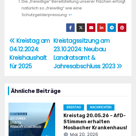
Die „freiwillige“ Bereitstellung unserer Flächen erfolgt
natürlich so „freiwillig“ wie eine
Schutzgelderpressung.
↩︎
Kreistag am
Kreistagssitzung am
Beitragsnavigation
04.12.2024:
23.10.2024: Neubau
Kreishaushalt
Landratsamt &
für 2025
Jahresabschluss 2023
Ähnliche Beiträge
KREISTAG
NACHRICHTEN
Kreistag 20.05.26 – AfD-
Stimmen erhalten
Mosbacher Krankenhaus!
Mai 20, 2026