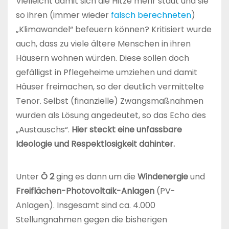
Vielleicht damit sich die Hitze mehr staut und sie
so ihren (immer wieder
falsch berechneten
)
„Klimawandel“ befeuern können? Kritisiert wurde
auch, dass zu viele ältere Menschen in ihren
Häusern wohnen würden. Diese sollen doch
gefälligst in Pflegeheime umziehen und damit
Häuser freimachen, so der deutlich vermittelte
Tenor. Selbst (finanzielle) Zwangsmaßnahmen
wurden als Lösung angedeutet, so das Echo des
„Austauschs“.
Hier steckt eine unfassbare
Ideologie und Respektlosigkeit dahinter.
Unter
Ö 2
ging es dann um die
Windenergie
und
Freiflächen-Photovoltaik-Anlagen
(PV-
Anlagen). Insgesamt sind ca. 4.000
Stellungnahmen gegen die bisherigen