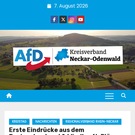
Zum
7. August 2026
Inhalt
springen
KREISTAG
NACHRICHTEN
REGIONALVERBAND RHEIN-NECKAR
Erste Eindrücke aus dem